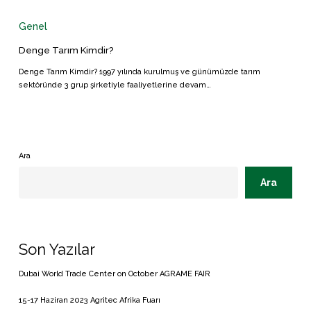
Tarım
Kimdir?
Genel
Denge Tarım Kimdir?
Denge Tarım Kimdir? 1997 yılında kurulmuş ve günümüzde tarım
sektöründe 3 grup şirketiyle faaliyetlerine devam…
Ara
Ara
Son Yazılar
Dubai World Trade Center on October AGRAME FAIR
15-17 Haziran 2023 Agritec Afrika Fuarı