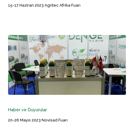
15-17 Haziran 2023 Agritec Afrika Fuarı
Agritec
Afrika
Fuarı
20-
26
Mayıs
Haber ve Duyurular
2023
20-26 Mayıs 2023 Novisad Fuarı
Novisad
Fuarı