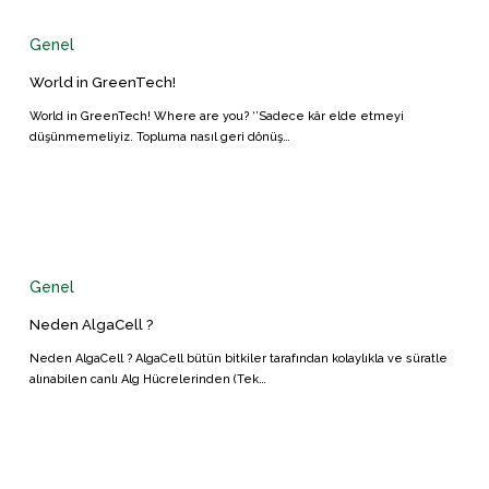
in
GreenTech!
Genel
World in GreenTech!
World in GreenTech! Where are you? ‘’Sadece kâr elde etmeyi
düşünmemeliyiz. Topluma nasıl geri dönüş…
Neden
AlgaCell
?
Genel
Neden AlgaCell ?
Neden AlgaCell ? AlgaCell bütün bitkiler tarafından kolaylıkla ve süratle
alınabilen canlı Alg Hücrelerinden (Tek…
Denge