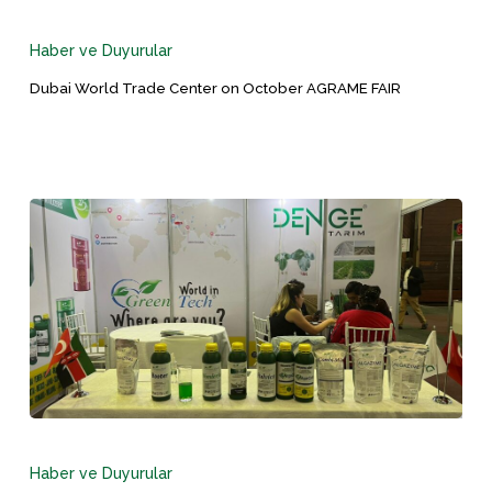
Dubai
World
Trade
Haber ve Duyurular
Center
Dubai World Trade Center on October AGRAME FAIR
on
October
AGRAME
FAIR
15-
17
Haziran
Haber ve Duyurular
2023