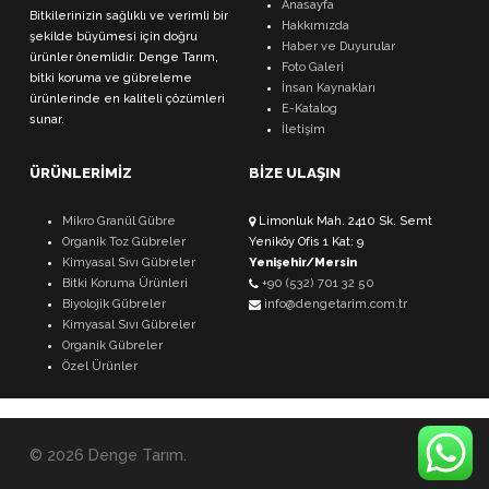
Anasayfa
Bitkilerinizin sağlıklı ve verimli bir
Hakkımızda
şekilde büyümesi için doğru
Haber ve Duyurular
ürünler önemlidir. Denge Tarım,
Foto Galeri
bitki koruma ve gübreleme
İnsan Kaynakları
ürünlerinde en kaliteli çözümleri
E-Katalog
sunar.
İletişim
ÜRÜNLERİMİZ
BİZE ULAŞIN
Mikro Granül Gübre
Limonluk Mah. 2410 Sk. Semt
Organik Toz Gübreler
Yeniköy Ofis 1 Kat: 9
Kimyasal Sıvı Gübreler
Yenişehir/Mersin
Bitki Koruma Ürünleri
+90 (532) 701 32 50
Biyolojik Gübreler
info@dengetarim.com.tr
Kimyasal Sıvı Gübreler
Organik Gübreler
Özel Ürünler
© 2026 Denge Tarım.