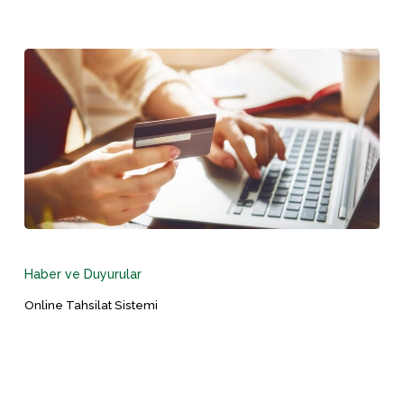
Online
Tahsilat
Sistemi
Haber ve Duyurular
Online Tahsilat Sistemi
World